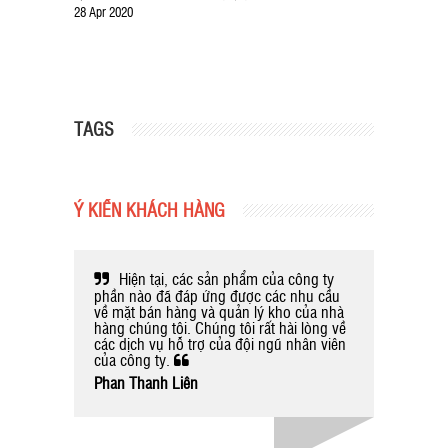
28 Apr 2020
TAGS
Ý KIẾN KHÁCH HÀNG
oản thời
Hiện tại, các sản phẩm của công ty
Sử d
g cũng
phần nào đã đáp ứng được các nhu cầu
Hàng của
gì phát
về mặt bán hàng và quản lý kho của nhà
giúp cho
hàng chúng tôi. Chúng tôi rất hài lòng về
nhiều ch
các dịch vụ hỗ trợ của đội ngũ nhân viên
Wrap & r
của công ty.
còn lo l
nhánh kh
Phan Thanh Liên
mặt tại 
mặt quản
hàng của
có vấn đ