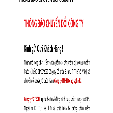
THÔNG BÁO CHUYỂN ĐỔI CÔNG TY