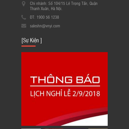
Chi nhánh: Số 104/15 Lê Trọng Tấn, Quận
Thanh Xuân, Hà Nội.
ĐT: 1900 56 1238
saleshn@vnyi.com
[Sự Kiện ]
LỊCH THÔNG BÁO NGHỈ LỄ QUỐC
KHÁNH 2/9/2018
23