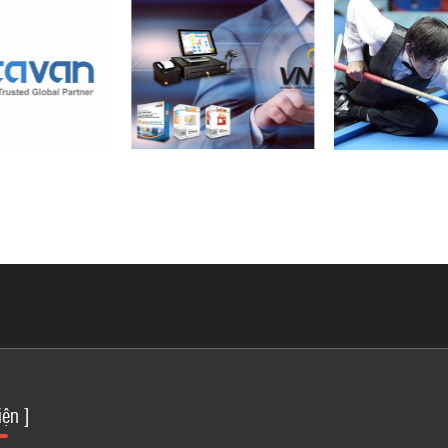
iện ]