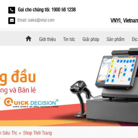
Gọi cho chúng tôi: 1900 56 1238
VNYI, Vietnam
Email: sales@vnyi.com
Giới thiệu
Tin tức
Giải pháp
Sản phẩm
Dịc
n Siêu Thị + Shop Thời Trang