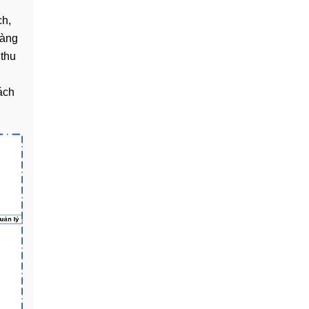
ch
,
hàng
 thu
ách