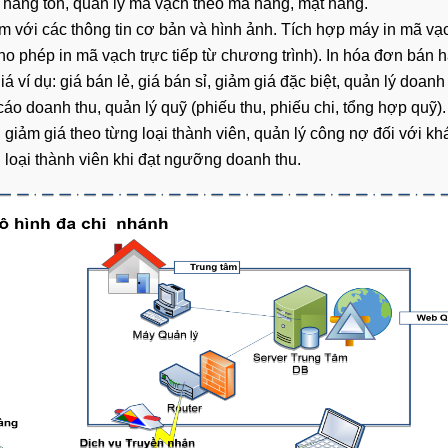
ị hàng tồn, quản lý mã vạch theo mã hàng, mặt hàng.
 với các thông tin cơ bản và hình ảnh. Tích hợp
máy in mã vạ
ho phép in mã vạch trực tiếp từ chương trình). In hóa đơn bán 
giá ví dụ: giá bán lẻ, giá bán sỉ, giảm giá đặc biệt, quản lý doanh
cáo doanh thu, quản lý quỹ (phiếu thu, phiếu chi, tổng hợp quỹ).
 giảm giá theo từng loại thành viên, quản lý công nợ đối với kh
 loại thành viên khi đạt ngưỡng doanh thu.