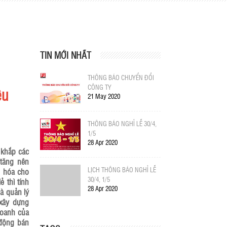
TIN MỚI NHẤT
THÔNG BÁO CHUYỂN ĐỔI
CÔNG TY
êu
21 May 2020
THÔNG BÁO NGHỈ LỄ 30/4,
1/5
28 Apr 2020
 khắp các
tăng nên
LỊCH THÔNG BÁO NGHỈ LỄ
g hóa cho
30/4, 1/5
 thì tính
28 Apr 2020
à quản lý
 xây dựng
doanh của
 động bán