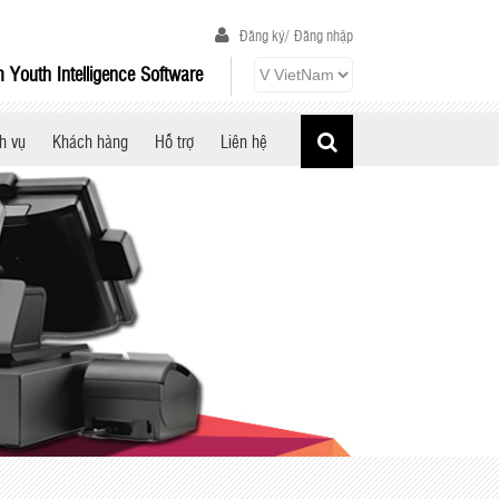
Đăng ký/
Đăng nhập
 Youth Intelligence Software
h vụ
Khách hàng
Hỗ trợ
Liên hệ