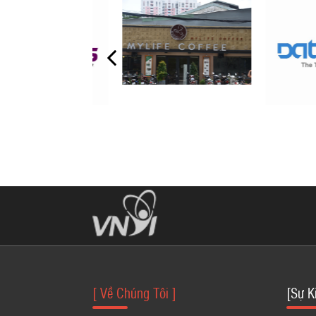
[ Về Chúng Tôi ]
[Sự K