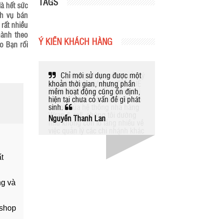
TAGS
à hết sức
ch vụ bán
rất nhiều
hành theo
Ý KIẾN KHÁCH HÀNG
o Bạn rối
Chỉ mới sử dụng được một
Hiện tại, các
khoản thời gian, nhưng phần
công ty phần nào
mềm hoạt động cũng ổn định,
được các nhu cầu
hiện tại chưa có vấn đề gì phát
hàng và quản lý 
sinh.
hàng chúng tôi. C
hài lòng về các dị
Nguyễn Thanh Lan
của đội ngũ nhân
ty.
Phan Thanh Liên
t
ng và
 shop