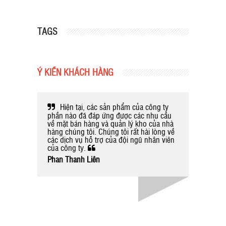
TAGS
Ý KIẾN KHÁCH HÀNG
oản thời
Hiện tại, các sản phẩm của công ty
Sử d
g cũng
phần nào đã đáp ứng được các nhu cầu
Hàng của
gì phát
về mặt bán hàng và quản lý kho của nhà
giúp cho
hàng chúng tôi. Chúng tôi rất hài lòng về
nhiều ch
các dịch vụ hỗ trợ của đội ngũ nhân viên
Wrap & r
của công ty.
còn lo l
nhánh kh
Phan Thanh Liên
mặt tại 
mặt quản
hàng của
có vấn đ
viên côn
ngày lễ 
Trần Tru