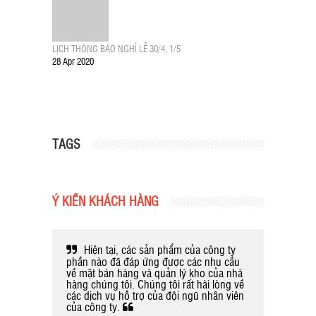
LỊCH THÔNG BÁO NGHỈ LỄ 30/4, 1/5
28 Apr 2020
TAGS
Ý KIẾN KHÁCH HÀNG
oản thời
Hiện tại, các sản phẩm của công ty
Sử d
g cũng
phần nào đã đáp ứng được các nhu cầu
Hàng của
gì phát
về mặt bán hàng và quản lý kho của nhà
giúp cho
hàng chúng tôi. Chúng tôi rất hài lòng về
nhiều ch
các dịch vụ hỗ trợ của đội ngũ nhân viên
Wrap & r
của công ty.
còn lo l