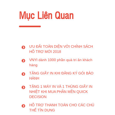
Mục Liên Quan
ƯU ĐÃI TOÀN DIỆN VỚI CHÍNH SÁCH
HỖ TRỢ MỚI 2018
VNYI dành 1000 phần quà tri ân khách
hàng
TẶNG GIẤY IN KHI ĐĂNG KÝ GÓI BẢO
HÀNH
TẶNG 1 MÁY IN VÀ 1 THÙNG GIẤY IN
NHIỆT KHI MUA PHẦN MỀN QUICK
DECISION
HỖ TRỢ THANH TOÁN CHO CÁC CHỦ
THỂ TÍN DỤNG