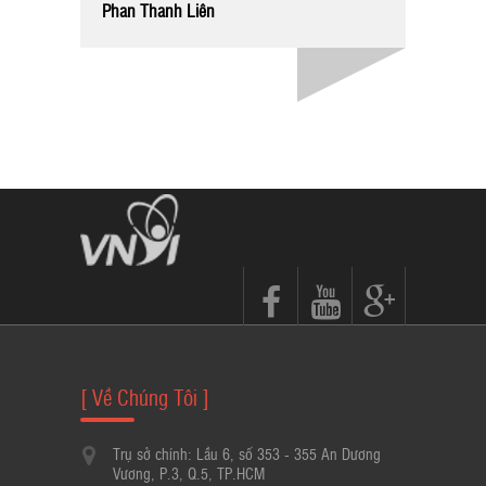
nhánh kh
Phan Thanh Liên
mặt tại 
mặt quản
hàng của
có vấn đ
viên côn
ngày lễ 
Trần Tru
[ Về Chúng Tôi ]
Trụ sở chính: Lầu 6, số 353 - 355 An Dương
Vương, P.3, Q.5, TP.HCM