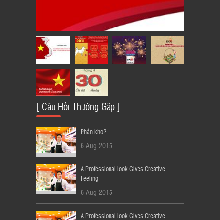
LỊCH THÔNG BÁO NGHỈ LỄ QUỐC
KHÁNH 2/9/2018
23
[ Câu Hỏi Thường Gặp ]
Phần kho?
6 Aug 2015
A Professional look Gives Creative
Feeling
6 Aug 2015
A Professional look Gives Creative